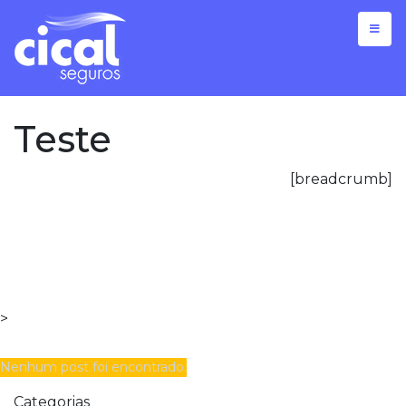
Teste
[breadcrumb]
>
Nenhum post foi encontrado.
Categorias