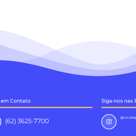
 em Contato
Siga-nos nas 
@cicalse
(62) 3625-7700