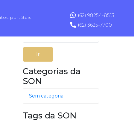
pamentos
(62) 98254-8513
os portáteis
(62) 3625-7700
Ir
Categorias da
SON
Sem categoria
Tags da SON